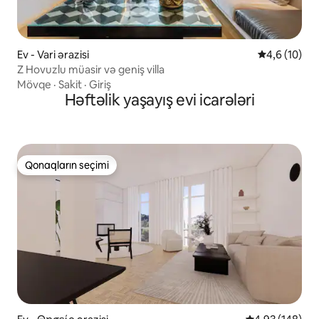
Ev - Vari ərazisi
Ortalama rey
4,6 (10)
Z Hovuzlu müasir və geniş villa
Mövqe
·
Sakit
·
Giriş
Həftəlik yaşayış evi icarələri
Qonaqların seçimi
Qonaqların seçimi