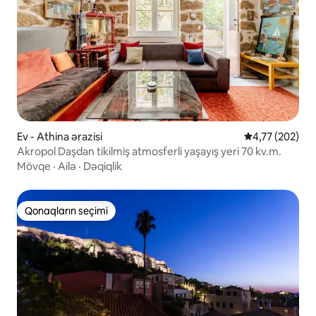
Ev - Athina ərazisi
Ortalama reyti
4,77 (202)
Akropol Daşdan tikilmiş atmosferli yaşayış yeri 70 kv.m.
Mövqe
·
Ailə
·
Dəqiqlik
Qonaqların seçimi
Qonaqların seçimi