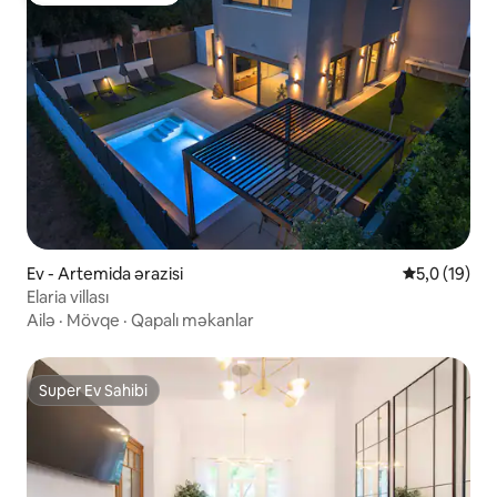
Ev - Artemida ərazisi
Ortalama rey
5,0 (19)
Εlaria villası
Ailə
·
Mövqe
·
Qapalı məkanlar
Super Ev Sahibi
Super Ev Sahibi