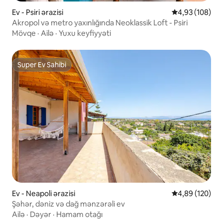
Ev - Psiri ərazisi
Ortalama reyti
4,93 (108)
Akropol və metro yaxınlığında Neoklassik Loft - Psiri
Mövqe
·
Ailə
·
Yuxu keyfiyyəti
Super Ev Sahibi
Super Ev Sahibi
Ev - Neapoli ərazisi
Ortalama reyti
4,89 (120)
Şəhər, dəniz və dağ mənzərəli ev
Ailə
·
Dəyər
·
Hamam otağı