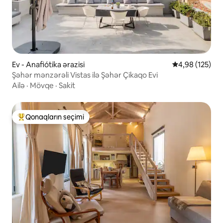
Ev - Anafiótika ərazisi
Ortalama reyti
4,98 (125)
Şəhər mənzərəli Vistas ilə Şəhər Çikaqo Evi
Ailə
·
Mövqe
·
Sakit
Qonaqların seçimi
Populyar "Qonaqların seçimi"