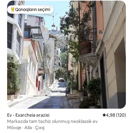
Qonaqların seçimi
Populyar "Qonaqların seçimi"
Ev - Exarcheia ərazisi
Ortalama reyti
4,98 (120)
Mərkəzdə tam təchiz olunmuş neoklassik ev
Mövqe
·
Ailə
·
Çıxış