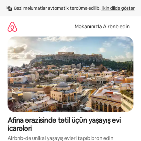
Məzmuna
Bəzi məlumatlar avtomatik tərcümə edilib. 
İlkin dildə göstər
keç
Məkanınızla Airbnb edin
Afina ərazisində tətil üçün yaşayış evi
icarələri
Airbnb-də unikal yaşayış evləri tapıb bron edin