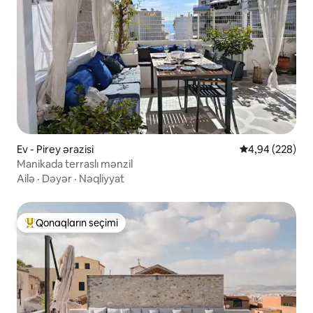
Ev - Pirey ərazisi
Ortalama reytin
4,94 (228)
Manikada terraslı mənzil
Ailə
·
Dəyər
·
Nəqliyyat
Qonaqların seçimi
Populyar "Qonaqların seçimi"