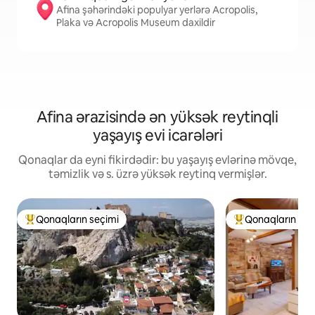
Afina şəhərindəki populyar yerlərə Acropolis,
Plaka və Acropolis Museum daxildir
Afina ərazisində ən yüksək reytinqli
yaşayış evi icarələri
Qonaqlar da eyni fikirdədir: bu yaşayış evlərinə mövqe,
təmizlik və s. üzrə yüksək reytinq vermişlər.
Qonaqların seçimi
Qonaqların seç
Populyar "Qonaqların seçimi"
Populyar "Qonaqla