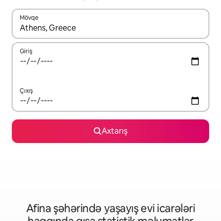
Mövqe
Nəticələr varsa, yuxarı və aşağı ox düymələri ilə naviqasiya edin,
Giriş
Çıxış
Axtarış
Afina şəhərində yaşayış evi icarələri