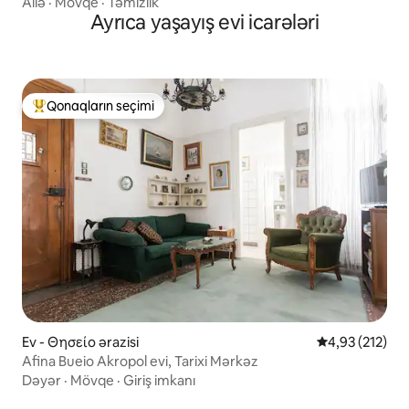
Ailə
·
Mövqe
·
Təmizlik
Ayrıca yaşayış evi icarələri
Qonaqların seçimi
Populyar "Qonaqların seçimi"
Ev - Θησείο ərazisi
Ortalama reyti
4,93 (212)
Afina Bueio Akropol evi, Tarixi Mərkəz
Dəyər
·
Mövqe
·
Giriş imkanı