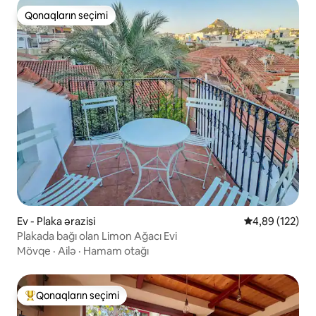
Qonaqların seçimi
Qonaqların seçimi
Ev - Plaka ərazisi
Ortalama reyti
4,89 (122)
Plakada bağı olan Limon Ağacı Evi
Mövqe
·
Ailə
·
Hamam otağı
Qonaqların seçimi
Populyar "Qonaqların seçimi"