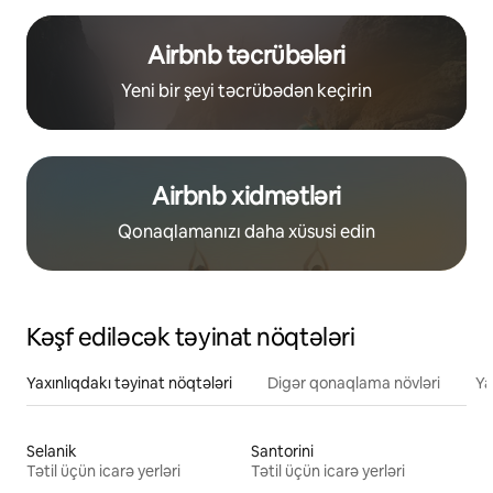
Airbnb təcrübələri
Yeni bir şeyi təcrübədən keçirin
Airbnb xidmətləri
Qonaqlamanızı daha xüsusi edin
Kəşf ediləcək təyinat nöqtələri
Yaxınlıqdakı təyinat nöqtələri
Digər qonaqlama növləri
Ya
Selanik
Santorini
Tətil üçün icarə yerləri
Tətil üçün icarə yerləri