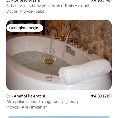
Ev - Θησείο ərazisi
Ortalama reyti
4,93 (148)
Bitişik ev ilə üzbəüz yeni təmir edilmiş Akropol
Dəyər
·
Mövqe
·
Sakit
Qonaqların seçimi
Qonaqların seçimi
Ev - Anafiótika ərazisi
Ortalama reyti
4,89 (219)
Akropolun altındakı mağarada yaşamaq
Mövqe
·
Ailə
·
İmkanlar