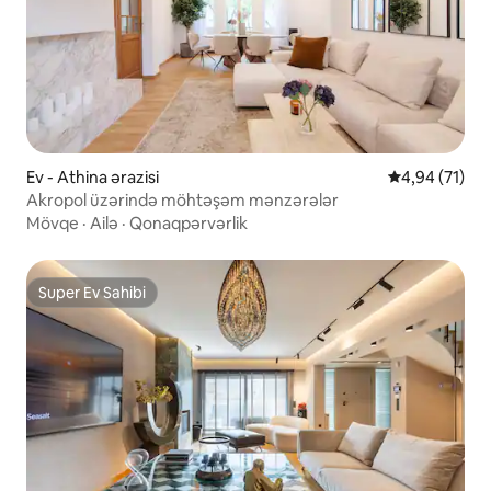
Ev - Athina ərazisi
Ortalama reyt
4,94 (71)
Akropol üzərində möhtəşəm mənzərələr
Mövqe
·
Ailə
·
Qonaqpərvərlik
Super Ev Sahibi
Super Ev Sahibi