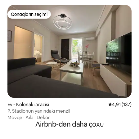
Qonaqların seçimi
Qonaqların seçimi
Ev - Kolonaki ərazisi
Ortalama reyti
4,91 (137)
P. Stadionun yanındakı mənzil
Mövqe
·
Ailə
·
Dekor
Airbnb-dən daha çoxu