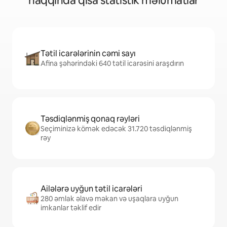
haqqında qısa statistik məlumatlar
Tətil icarələrinin cəmi sayı
Afina şəhərindəki 640 tətil icarəsini araşdırın
Təsdiqlənmiş qonaq rəyləri
Seçiminizə kömək edəcək 31.720 təsdiqlənmiş
rəy
Ailələrə uyğun tətil icarələri
280 əmlak əlavə məkan və uşaqlara uyğun
imkanlar təklif edir