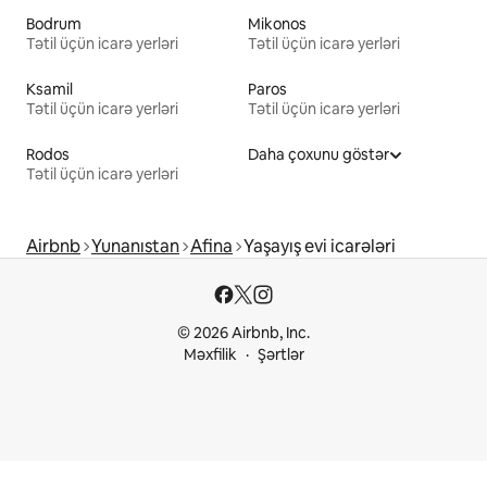
Bodrum
Mikonos
Tətil üçün icarə yerləri
Tətil üçün icarə yerləri
Ksamil
Paros
Tətil üçün icarə yerləri
Tətil üçün icarə yerləri
Rodos
Daha çoxunu göstər
Tətil üçün icarə yerləri
Airbnb
Yunanıstan
Afina
Yaşayış evi icarələri
© 2026 Airbnb, Inc.
Məxfilik
Şərtlər