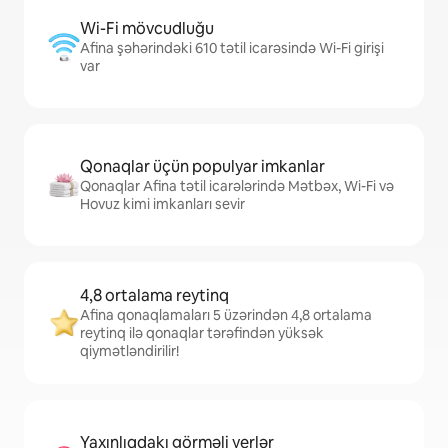
Wi-Fi mövcudluğu
Afina şəhərindəki 610 tətil icarəsində Wi-Fi girişi
var
Qonaqlar üçün populyar imkanlar
Qonaqlar Afina tətil icarələrində Mətbəx, Wi-Fi və
Hovuz kimi imkanları sevir
4,8 ortalama reytinq
Afina qonaqlamaları 5 üzərindən 4,8 ortalama
reytinq ilə qonaqlar tərəfindən yüksək
qiymətləndirilir!
Yaxınlıqdakı görməli yerlər