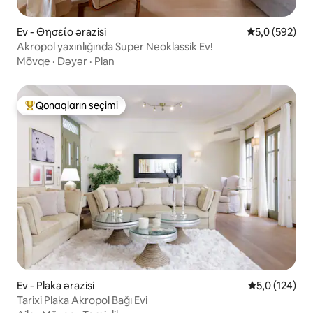
Ev - Θησείο ərazisi
Ortalama reyt
5,0 (592)
Akropol yaxınlığında Super Neoklassik Ev!
Mövqe
·
Dəyər
·
Plan
Qonaqların seçimi
Populyar "Qonaqların seçimi"
Ev - Plaka ərazisi
Ortalama reyt
5,0 (124)
Tarixi Plaka Akropol Bağı Evi