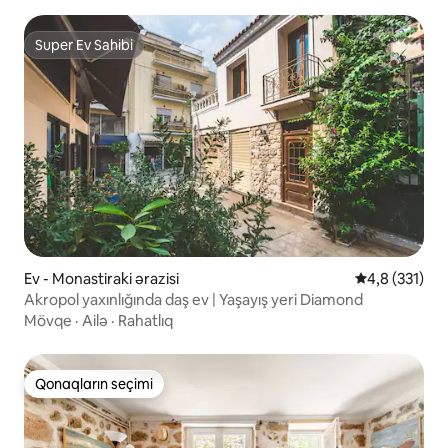
Super Ev Sahibi
Super Ev Sahibi
Ev - Monastiraki ərazisi
Ortalama reyt
4,8 (331)
Akropol yaxınlığında daş ev | Yaşayış yeri Diamond
Mövqe
·
Ailə
·
Rahatlıq
Qonaqların seçimi
Qonaqların seçimi