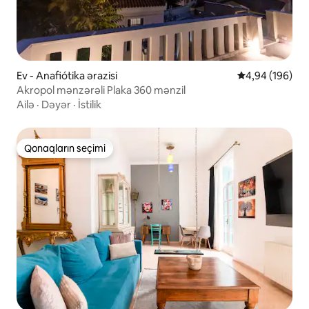
Ev - Anafiótika ərazisi
Ortalama reyti
4,94 (196)
Akropol mənzərəli Plaka 360 mənzil
Ailə
·
Dəyər
·
İstilik
Qonaqların seçimi
Qonaqların seçimi