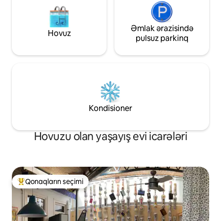
çəkinməyin. Bu, kömək etmək mənim
üçün xoş olardı!
Əmlak ərazisində
Hovuz
pulsuz parkinq
Kondisioner
Hovuzu olan yaşayış evi icarələri
Qonaqların seçimi
Populyar "Qonaqların seçimi"