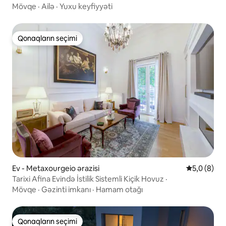
Mövqe
·
Ailə
·
Yuxu keyfiyyəti
Qonaqların seçimi
Qonaqların seçimi
Ev - Metaxourgeio ərazisi
Ortalama re
5,0 (8)
Tarixi Afina Evində İstilik Sistemli Kiçik Hovuz ·
Mövqe
·
Gəzinti imkanı
·
Hamam otağı
Qonaqların seçimi
Qonaqların seçimi