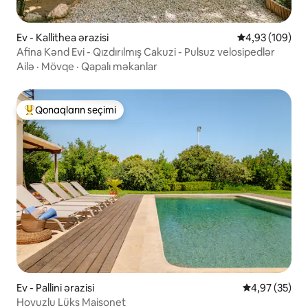
Ev - Kallithea ərazisi
Ortalama reyti
4,93 (109)
Afina Kənd Evi - Qızdırılmış Cakuzi - Pulsuz velosipedlər
Ailə
·
Mövqe
·
Qapalı məkanlar
Qonaqların seçimi
Populyar "Qonaqların seçimi"
Ev - Pallini ərazisi
Ortalama reyt
4,97 (35)
Hovuzlu Lüks Maisonet