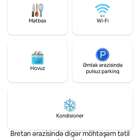
terras ✨ Kənddəki evlərdə qonaqlama
gölməçəsini əhatə
imkanı ⛳ Dinar Qolf Sahəsi • 💆‍♀️ Sen-Malo
meşəlik parkdan ist
Termal Spa Mərkəzi
Mətbəx
Wi-Fi
Əmlak ərazisində
Hovuz
pulsuz parkinq
Kondisioner
Bretan ərazisində digər möhtəşəm tətil