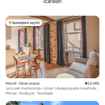
icarələri
Qonaqların seçimi
Populyar "Qonaqların seçimi"
Mənzil - Dinan ərazisi
Ortalama rey
5,0 (49)
Jerzualın mərkəzində • Liman 1 dəqiqə piyada məsafədə •
Dinan
Mövqe
·
Nəqliyyat
·
Yaxınlıqda