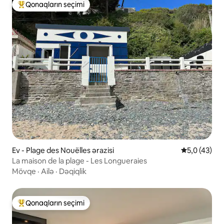
Qonaqların seçimi
Populyar "Qonaqların seçimi"
Ev - Plage des Nouëlles ərazisi
Ortalama rey
5,0 (43)
La maison de la plage - Les Longueraies
Mövqe
·
Ailə
·
Dəqiqlik
Qonaqların seçimi
Populyar "Qonaqların seçimi"