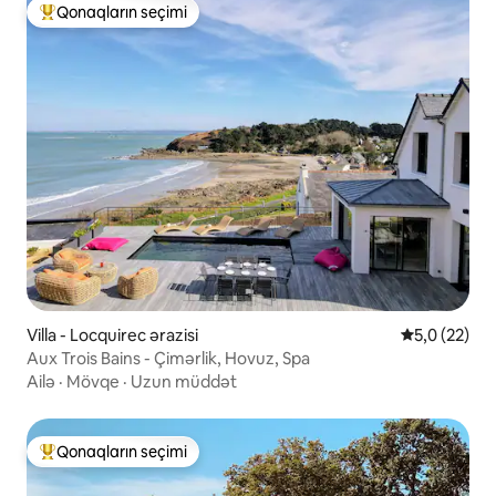
Qonaqların seçimi
Populyar "Qonaqların seçimi"
Villa - Locquirec ərazisi
Ortalama rey
5,0 (22)
Aux Trois Bains - Çimərlik, Hovuz, Spa
Ailə
·
Mövqe
·
Uzun müddət
Qonaqların seçimi
Populyar "Qonaqların seçimi"