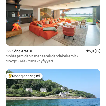
Ev - Séné ərazisi
Ortalama rey
5,0 (12)
Möhtəşəm dəniz mənzərəli dəbdəbəli əmlak
Mövqe
·
Ailə
·
Yuxu keyfiyyəti
Qonaqların seçimi
Populyar "Qonaqların seçimi"