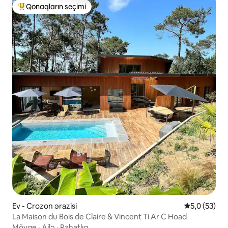
Qonaqların seçimi
Populyar "Qonaqların seçimi"
Ev - Crozon ərazisi
Ortalama rey
5,0 (53)
La Maison du Bois de Claire & Vincent Ti Ar C Hoad
Mövqe
·
Ailə
·
Rahatlıq