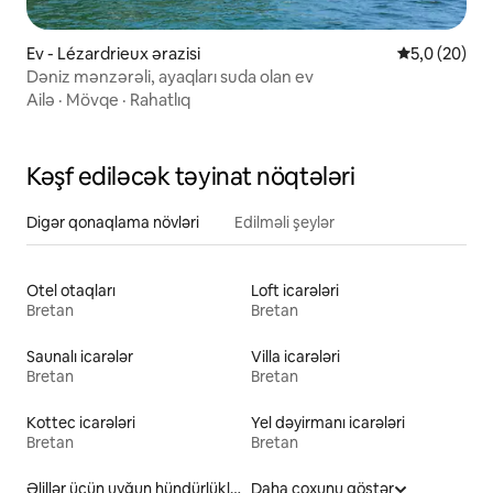
Ev - Lézardrieux ərazisi
Ortalama rey
5,0 (20)
Dəniz mənzərəli, ayaqları suda olan ev
Ailə
·
Mövqe
·
Rahatlıq
Kəşf ediləcək təyinat nöqtələri
Digər qonaqlama növləri
Edilməli şeylər
Otel otaqları
Loft icarələri
Bretan
Bretan
Saunalı icarələr
Villa icarələri
Bretan
Bretan
Kottec icarələri
Yel dəyirmanı icarələri
Bretan
Bretan
Əlillər üçün uyğun hündürlüklü çarpayısı olan icarələr
Daha çoxunu göstər