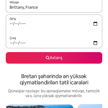
Mövqe
Nəticələr varsa, yuxarı və aşağı ox düymələri ilə naviqasiya edin,
Giriş
Çıxış
Axtarış
Bretan şəhərində ən yüksək
qiymətləndirilən tətil icarələri
Qonaqlar razılaşır: bu qonaqlamalar mövqe, təmizlik
və s. üzrə yüksək qiymətləndirilir.