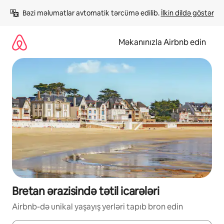
Məzmuna
Bəzi məlumatlar avtomatik tərcümə edilib. 
İlkin dildə göstər
keç
Məkanınızla Airbnb edin
Bretan ərazisində tətil icarələri
Airbnb-də unikal yaşayış yerləri tapıb bron edin