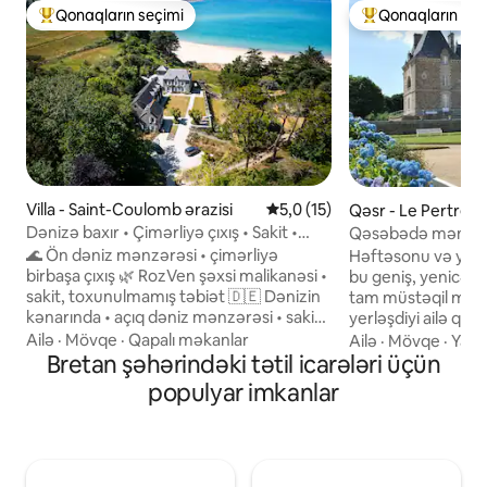
Qonaqların seçimi
Qonaqların seç
Populyar "Qonaqların seçimi"
Populyar "Qonaqla
Villa - Saint-Coulomb ərazisi
Ortalama reytinq 5,0/5, 15 rə
5,0 (15)
Qəsr - Le Pertre ər
Dənizə baxır • Çimərliyə çıxış • Sakit •
Qəsəbədə mənzil, 
Pulsuz terminal
🌊 Ön dəniz mənzərəsi • çimərliyə
Həftəsonu və ya hə
birbaşa çıxış 🌿 RozVen şəxsi malikanəsi •
bu geniş, yenicə t
sakit, toxunulmamış təbiət 🇩🇪 Dənizin
tam müstəqil mənzi
kənarında • açıq dəniz mənzərəsi • sakit
yerləşdiyi ailə qəs
💼 Uzaqdan iş • Optik kabel >1 Gb/s 🔌
yerləşir və tarixi 
Ailə
·
Mövqe
·
Qapalı məkanlar
Ailə
·
Mövqe
·
Yaxı
Pulsuz 22 kVt elektrik avtomobili
Bretan şəhərindəki tətil icarələri üçün
alınıb. Buradan 
doldurma stansiyası 🍼 Körpə dəsti •
mənzərə açılır. Oraya aparan gözəl
populyar imkanlar
Asan səyahət 🍽 Dəniz qabığı (3★ –
qranit pilləkənlə q
Rollinqer) · 🦪 Kankal istiridyələri 🏡 Villa
möhtəşəm həcmlər
de Colette – müstəqil ev 🌳 Okeana
otaqlarını kəşf edi
baxan 4 hektarlıq şəxsi park 🛏 3 yataq
dostlarla keçirilən
otağı • 2-6 nəfər 🌅 Dəniz mənzərəli
lazımi avadanlıqlar