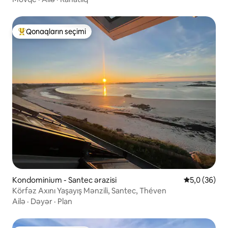
Qonaqların seçimi
Populyar "Qonaqların seçimi"
Kondominium - Santec ərazisi
Ortalama rey
5,0 (36)
Körfəz Axını Yaşayış Mənzili, Santec, Théven
Ailə
·
Dəyər
·
Plan