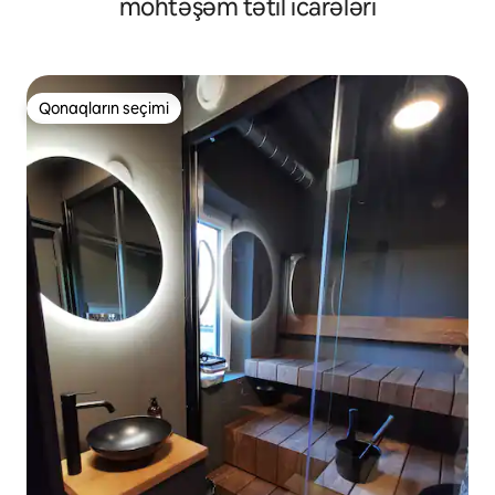
möhtəşəm tətil icarələri
Qonaqların seçimi
Qonaqların seçimi