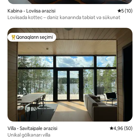
Kabinə - Loviisa ərazisi
Ortalama r
5 (10)
Loviisada kottec – dəniz kənarında təbiət və sükunət
Qonaqların seçimi
Populyar "Qonaqların seçimi"
Villa - Savitaipale ərazisi
Ortalama reyt
4,96 (50)
Unikal gölkənarı villa