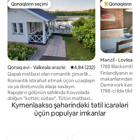
Qonaqların seçimi
Qonaqların seç
Qonaqların seçimi
Populyar "Qonaqla
Mənzil - Loviisa əra
1788 Blacksmith E
Qonaq evi - Valkeala ərazisi
Ortalama reytinq 4,84/5, 232 rə
4,84 (232)
Finlandiyanın ən ya
Qapalı mətbəxi olan romantik çimərlik
məkanlarından bir
saunası
Romantik istirahət etmək üçün uzaqlaşın
Demirvork kəndin
və ya dostunuzla əlaqə saxlayın.
1788-ci ildə tikilm
Rapojärvi gölünün sahilində Kouvolada
evində qonaqlayın. Evimizin içində si
dolğun "kottec süitası". Tütün mətbəxi
ayrıca mənzil təkl
Kymenlaakso şəhərindəki tətil icarələri
(soba, qəhvə maşını, çaydan,
qonaqlama yeri de
mikrodalğalı soba), ikinəfərlik çarpayı,
üçün populyar imkanlar
tərzimizi təcrübə
istəyə uyğun olaraq körpə üçün səyahət
veririk. Mənzildə t
beşiyi, yemək masası, xrom tökmə
incəsənət və kənd
televizor, internet, su tualeti, duş,
mənzərə ilə bir araya gəlir
paltardəyişmə otağı və taxta sauna..
onun tarixini sevən
Avadanlıqları olan açıq taxta manqal.