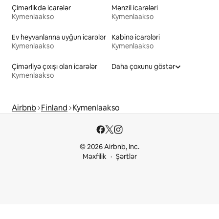
Çimərlikdə icarələr
Mənzil icarələri
Kymenlaakso
Kymenlaakso
Ev heyvanlarına uyğun icarələr
Kabinə icarələri
Kymenlaakso
Kymenlaakso
Çimərliyə çıxışı olan icarələr
Daha çoxunu göstər
Kymenlaakso
Airbnb
Finland
Kymenlaakso
© 2026 Airbnb, Inc.
Məxfilik
Şərtlər