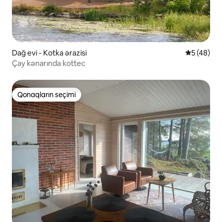
Dağ evi - Kotka ərazisi
Ortalama r
5 (48)
Çay kənarında kottec
Qonaqların seçimi
Qonaqların seçimi