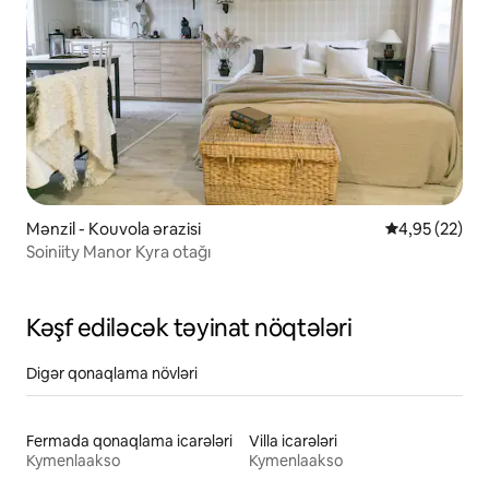
Mənzil - Kouvola ərazisi
Ortalama reyt
4,95 (22)
Soiniity Manor Kyra otağı
Kəşf ediləcək təyinat nöqtələri
Digər qonaqlama növləri
Fermada qonaqlama icarələri
Villa icarələri
Kymenlaakso
Kymenlaakso