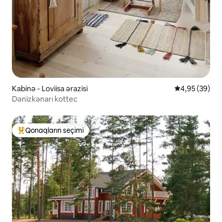
Kabinə - Loviisa ərazisi
Ortalama reyt
4,95 (39)
Dənizkənarı kottec
Qonaqların seçimi
Populyar "Qonaqların seçimi"