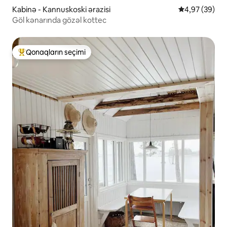
Kabinə - Kannuskoski ərazisi
Ortalama reyt
4,97 (39)
Göl kənarında gözəl kottec
Qonaqların seçimi
Populyar "Qonaqların seçimi"