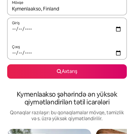
Mövqe
Nəticələr varsa, yuxarı və aşağı ox düymələri ilə naviqasiya edin,
Giriş
Çıxış
Axtarış
Kymenlaakso şəhərində ən yüksək
qiymətləndirilən tətil icarələri
Qonaqlar razılaşır: bu qonaqlamalar mövqe, təmizlik
və s. üzrə yüksək qiymətləndirilir.