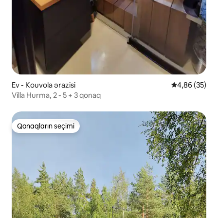
Ev - Kouvola ərazisi
Ortalama reyt
4,86 (35)
Villa Hurma, 2 - 5 + 3 qonaq
Qonaqların seçimi
Qonaqların seçimi