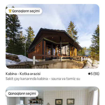
Qonaqların seçimi
Populyar "Qonaqların seçimi"
Kabinə - Kotka ərazisi
Ortalama r
5 (55)
Sakit çay kənarında kabinə – sauna və təmiz su
Qonaqların seçimi
Qonaqların seçimi