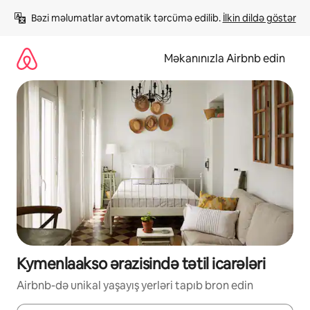
Məzmuna
Bəzi məlumatlar avtomatik tərcümə edilib. 
İlkin dildə göstər
keç
Məkanınızla Airbnb edin
Kymenlaakso ərazisində tətil icarələri
Airbnb-də unikal yaşayış yerləri tapıb bron edin