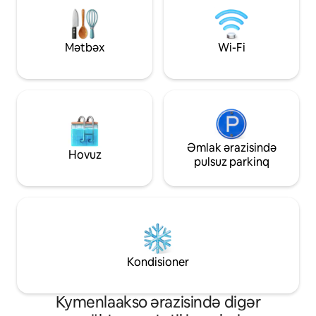
xoş qarşılandığınızı
Radiatoru olan böyük şüşəli göyərtə.
maraqlanıldığını h
Qiymətə döşəkağı-dəsmallar, dəsmallar,
əlimizdən gələni e
ağaclar, süpürgə taxtaları və sıralama
Mətbəx
Wi-Fi
qayığı daxildir. Kran içməli və isti su olur.
Əmlak ərazisində
Hovuz
pulsuz parkinq
Kondisioner
Kymenlaakso ərazisində digər