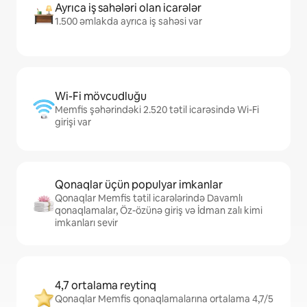
Ayrıca iş sahələri olan icarələr
1.500 əmlakda ayrıca iş sahəsi var
Wi-Fi mövcudluğu
Memfis şəhərindəki 2.520 tətil icarəsində Wi-Fi
girişi var
Qonaqlar üçün populyar imkanlar
Qonaqlar Memfis tətil icarələrində Davamlı
qonaqlamalar, Öz-özünə giriş və İdman zalı kimi
imkanları sevir
4,7 ortalama reytinq
Qonaqlar Memfis qonaqlamalarına ortalama 4,7/5