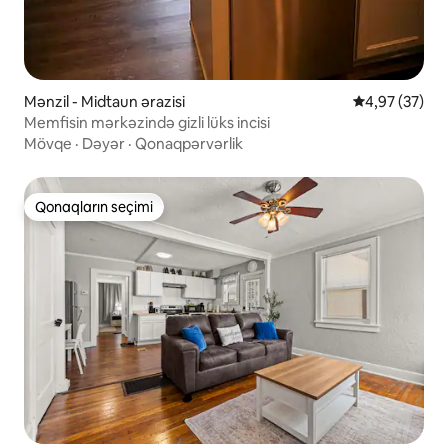
Mənzil - Midtaun ərazisi
Ortalama reyt
4,97 (37)
Memfisin mərkəzində gizli lüks incisi
Mövqe
·
Dəyər
·
Qonaqpərvərlik
Qonaqların seçimi
Qonaqların seçimi