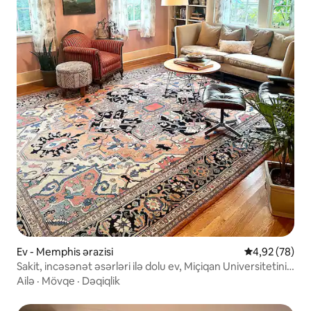
Ev - Memphis ərazisi
Ortalama reyt
4,92 (78)
Sakit, incəsənət əsərləri ilə dolu ev, Miçiqan Universitetinin
yaxınlığında, cazibədarlıq bolluğu!
Ailə
·
Mövqe
·
Dəqiqlik