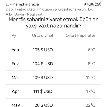
Ev - Memphis ərazisi
Ortalama reyt
4,86 (29)
Dəbli 1 yataq otaqlı | Midtaun və Krosstauna yaxın | Ev
heyvanlarına icazə verilir
Ailə
·
Dəyər
·
Nəqliyyat
Memfis şəhərini ziyarət etmək üçün ən
yaxşı vaxt nə zamandır?
Ay
Orta qiymət
Orta temperatur
Yan
105 $ USD
6°C
Fev
104 $ USD
8°C
Mar
109 $ USD
12°C
Apr
111 $ USD
17°C
May
120 $ USD
22°C