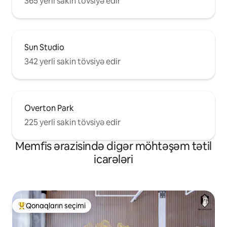
365 yerli sakin tövsiyə edir
Sun Studio
342 yerli sakin tövsiyə edir
Overton Park
225 yerli sakin tövsiyə edir
Memfis ərazisində digər möhtəşəm tətil
icarələri
Qonaqların seçimi
Populyar "Qonaqların seçimi"