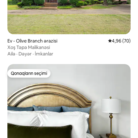
Ev - Olive Branch ərazisi
Ortalama reyt
4,96 (70)
Xoş Təpə Malikanəsi
Ailə
·
Dəyər
·
İmkanlar
Qonaqların seçimi
Qonaqların seçimi