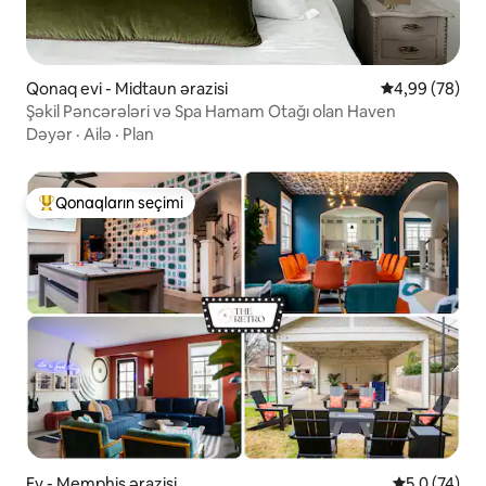
Qonaq evi - Midtaun ərazisi
Ortalama reyt
4,99 (78)
Şəkil Pəncərələri və Spa Hamam Otağı olan Haven
Dəyər
·
Ailə
·
Plan
Qonaqların seçimi
Populyar "Qonaqların seçimi"
Ev - Memphis ərazisi
Ortalama rey
5,0 (74)