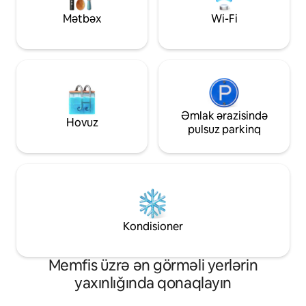
giriş. Örtülü parkinq. Yüksək sürətli Wi-Fi.
dincəlin! Sorğu əsa
Mətbəx
Wi-Fi
Evdə paltaryuyan və quruducu. Ev
çarpayı mövcuddu
heyvanlarına icazə verilir, ev heyvanı
haqqı tutulmur.
Əmlak ərazisində
Hovuz
pulsuz parkinq
Kondisioner
Memfis üzrə ən görməli yerlərin
yaxınlığında qonaqlayın