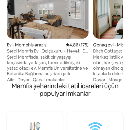
Ev - Memphis ərazisi
Ortalama reytinq 4,86/5, 175 rə
4,86 (175)
Qonaq evi - Midtau
Şərqi Memfis Ev | Od çuxuru + Həyət | Ev
Birch Cottage: şə
heyvanlarına icazə verilir
cazibə və avtomobi
Şərqi Memfisdə, sakit bir yaşayış
Mərkəzi istilik və 
küçəsində yerləşən, təmir edilmiş, iki
olan, hər şeyə yaxı
yataq otaqlı ev. Memfis Universitetinə və
olmayan dinc qonaq
Botanika Bağlarına beş dəqiqəlik
kitablarla dolu ra
məsafədə. Qreyslendə 15 dəqiqəlik
kənarında parkinq
Ailə
·
Dəyər
·
Qapalı məkanlar
Dəyər
·
Mövqe
·
Qo
məsafədə. Bil Stritə və şəhər mərkəzinə
Memfis şəhərindəki tətil icarələri üçün
qəlyanaltılardan zöv
20 dəqiqəlik məsafədə. Əsas üstünlük:
məhəlləmiz magist
populyar imkanlar
od çuxuru olan, tam hasarlanmış arxa
blok uzaqlıqda, ş
həyət, ev heyvanları və axşam açıq
dəqiqəlik məsafəd
havada yemək bişirmək üçün
mərkəzindəki ən y
mükəmməldir. İki ədəd queen ölçülü
mağazalardan 5 də
çarpayısı olan yataq otağı, əlavə qonaqlar
Qreyslend və hava 
üçün futon və tam təchiz olunmuş
dəqiqəlik məsafədə
mətbəx. Ağıllı kilid vasitəsilə öz-özünə
araşdırın və cazib