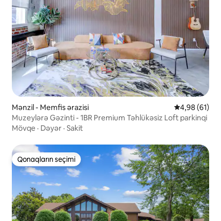
Mənzil - Memfis ərazisi
Ortalama reyt
4,98 (61)
Muzeylərə Gəzinti - 1BR Premium Təhlükəsiz Loft parkinqi
Mövqe
·
Dəyər
·
Sakit
Qonaqların seçimi
Qonaqların seçimi