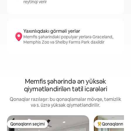
reytinqi verir
Yaxınlıqdakı görməli yerlər
Memfis şəhərindəki populyar yerlərə Graceland,
Memphis Zoo və Shelby Farms Park daxildir
Memfis şəhərində ən yüksək
qiymətləndirilən tətil icarələri
Qonaqlar razılaşır: bu qonaqlamalar mövqe, təmizlik
və s. üzrə yüksək qiymətləndirilir.
Qonaqların seçimi
Qonaqların seç
Qonaqların seçimi
Populyar "Qonaqla