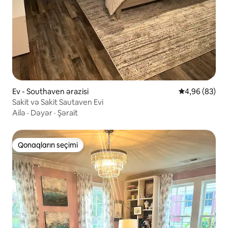
Ev - Southaven ərazisi
Ortalama reyt
4,96 (83)
Sakit və Sakit Sautaven Evi
Ailə
·
Dəyər
·
Şərait
Qonaqların seçimi
Qonaqların seçimi