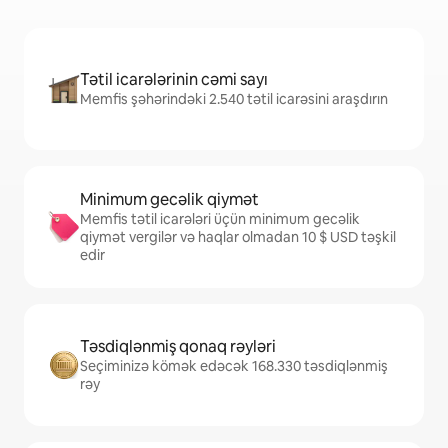
Tətil icarələrinin cəmi sayı
Memfis şəhərindəki 2.540 tətil icarəsini araşdırın
Minimum gecəlik qiymət
Memfis tətil icarələri üçün minimum gecəlik
qiymət vergilər və haqlar olmadan 10 $ USD təşkil
edir
Təsdiqlənmiş qonaq rəyləri
Seçiminizə kömək edəcək 168.330 təsdiqlənmiş
rəy