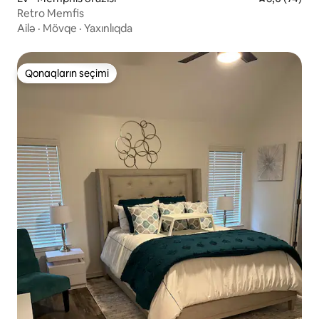
Retro Memfis
Ailə
·
Mövqe
·
Yaxınlıqda
Qonaqların seçimi
Qonaqların seçimi