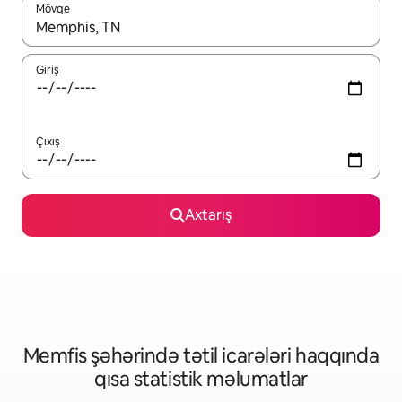
Mövqe
Nəticələr varsa, yuxarı və aşağı ox düymələri ilə naviqasiya edin,
Giriş
Çıxış
Axtarış
Memfis şəhərində tətil icarələri haqqında
qısa statistik məlumatlar