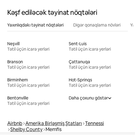
Kəşf ediləcək təyinat nöqtələri
Yaxınlıqdakı təyinat nöqtələri
Digər qonaqlama növləri
Ya
Neşvill
Sent-Luis
Tətil üçün icarə yerləri
Tətil üçün icarə yerləri
Branson
Çattanuqa
Tətil üçün icarə yerləri
Tətil üçün icarə yerləri
Birminhem
Hot-Sprinqs
Tətil üçün icarə yerləri
Tətil üçün icarə yerləri
Bentonville
Daha çoxunu göstər
Tətil üçün icarə yerləri
Airbnb
Amerika Birləşmiş Ştatları
Tennessi
Shelby County
Memfis