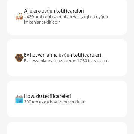
Ailələrə uyğun tətil icarələri
1.430 əmlak əlavə məkan və uşaqlara uyğun
imkanlar təklif edir
Ev heyvanlarına uyğun tətil icarələri
Ev heyvanlarına icazə verən 1.060 icarə tapın
Hovuzlu tətil icarələri
300 əmlakda hovuz mövcuddur