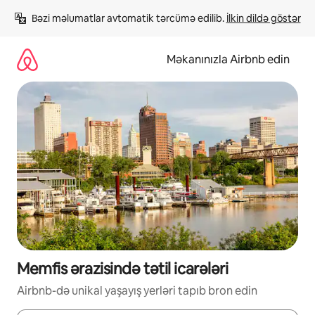
Məzmuna
Bəzi məlumatlar avtomatik tərcümə edilib. 
İlkin dildə göstər
keç
Məkanınızla Airbnb edin
Memfis ərazisində tətil icarələri
Airbnb-də unikal yaşayış yerləri tapıb bron edin