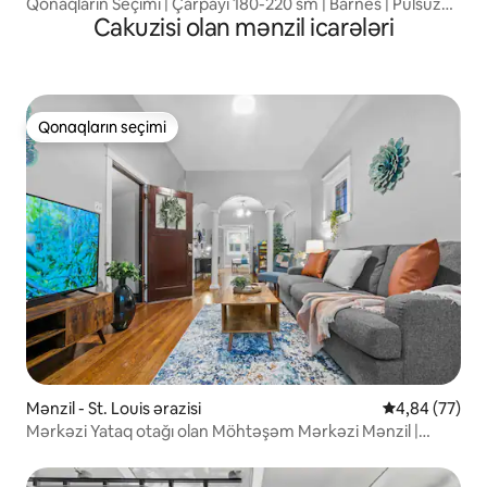
Qonaqların Seçimi | Çarpayı 180-220 sm | Barnes | Pulsuz
Cakuzisi olan mənzil icarələri
Parkinq
Qonaqların seçimi
Qonaqların seçimi
Mənzil - St. Louis ərazisi
Ortalama reyt
4,84 (77)
Mərkəzi Yataq otağı olan Möhtəşəm Mərkəzi Mənzil |
Odluq