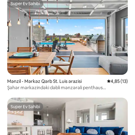
Super Ev Sahibi
Super Ev Sahibi
Mənzil - Mərkəz Qərb St. Luis ərazisi
Ortalama reyt
4,85 (13)
Şəhər mərkəzindəki dəbli mənzərəli penthaus
ABODEbucks
Super Ev Sahibi
Super Ev Sahibi