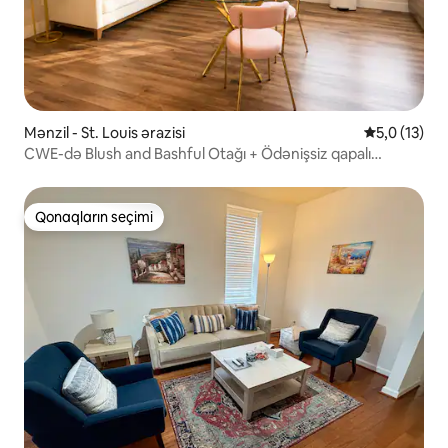
Mənzil - St. Louis ərazisi
Ortalama rey
5,0 (13)
CWE-də Blush and Bashful Otağı + Ödənişsiz qapalı
parkinq
Qonaqların seçimi
Qonaqların seçimi