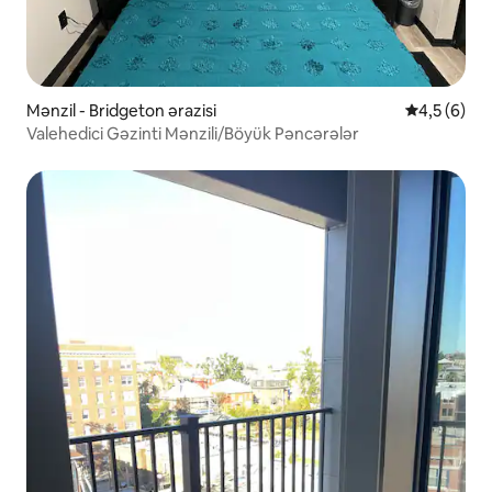
Mənzil - Bridgeton ərazisi
Ortalama re
4,5 (6)
Valehedici Gəzinti Mənzili/Böyük Pəncərələr