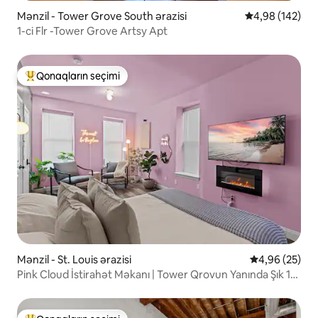
Mənzil - Tower Grove South ərazisi
Ortalama reyti
4,98 (142)
1-ci Flr -Tower Grove Artsy Apt
Qonaqların seçimi
Populyar "Qonaqların seçimi"
Mənzil - St. Louis ərazisi
Ortalama reyt
4,96 (25)
Pink Cloud İstirahət Məkanı | Tower Qrovun Yanında Şık 1
Yataq Otaqlı Mənzil