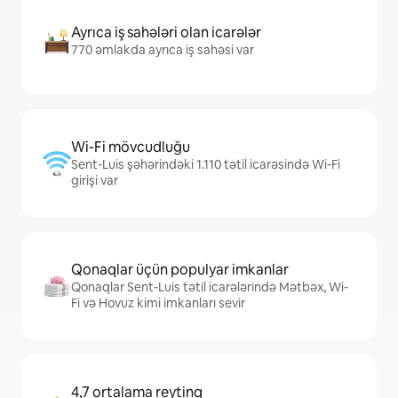
Ayrıca iş sahələri olan icarələr
770 əmlakda ayrıca iş sahəsi var
Wi-Fi mövcudluğu
Sent-Luis şəhərindəki 1.110 tətil icarəsində Wi-Fi
girişi var
Qonaqlar üçün populyar imkanlar
Qonaqlar Sent-Luis tətil icarələrində Mətbəx, Wi-
Fi və Hovuz kimi imkanları sevir
4,7 ortalama reytinq