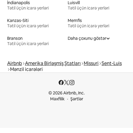
İndianapolis
Luisvill
Tətil üçün icarə yerləri
Tətil üçün icarə yerləri
Kanzas-Siti
Memfis
Tətil üçün icarə yerləri
Tətil üçün icarə yerləri
Branson
Daha çoxunu göstər
Tətil üçün icarə yerləri
Airbnb
Amerika Birləşmiş Ştatları
Missuri
Sent-Luis
Mənzil icarələri
© 2026 Airbnb, Inc.
Məxfilik
Şərtlər