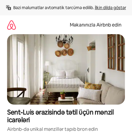
Məzmuna
Bəzi məlumatlar avtomatik tərcümə edilib. 
İlkin dildə göstər
keç
Məkanınızla Airbnb edin
Sent-Luis ərazisində tətil üçün mənzil
icarələri
Airbnb-də unikal mənzillər tapıb bron edin