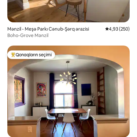
Mənzil - Meşə Parkı Cənub-Şərq ərazisi
Ortalama reyti
4,93 (250)
Boho-Grove Mənzil
Qonaqların seçimi
Populyar "Qonaqların seçimi"