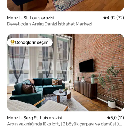
Mənzil - St. Louis ərazisi
Ortalama reyt
4,92 (72)
Dəvət edən Aralıq Dənizi İstirahət Mərkəzi
Qonaqların seçimi
Populyar "Qonaqların seçimi"
Mənzil - Şərq St. Luis ərazisi
Ortalama rey
5,0 (11)
Arxın yaxınlığında lüks loft, | 2 böyük çarpayı və damüstü
istirahət məkanı