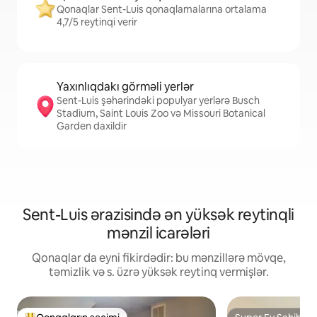
Qonaqlar Sent-Luis qonaqlamalarına ortalama
4,7/5 reytinqi verir
Yaxınlıqdakı görməli yerlər
Sent-Luis şəhərindəki populyar yerlərə Busch
Stadium, Saint Louis Zoo və Missouri Botanical
Garden daxildir
Sent-Luis ərazisində ən yüksək reytinqli
mənzil icarələri
Qonaqlar da eyni fikirdədir: bu mənzillərə mövqe,
təmizlik və s. üzrə yüksək reytinq vermişlər.