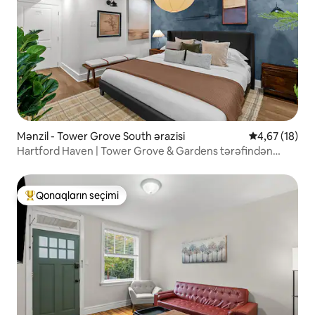
Mənzil - Tower Grove South ərazisi
Ortalama reyt
4,67 (18)
Hartford Haven | Tower Grove & Gardens tərəfindən
təqdim olunan dəbli 1 otaqlı mənzil
Qonaqların seçimi
Populyar "Qonaqların seçimi"