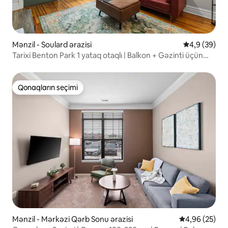
Mənzil - Soulard ərazisi
Ortalama rey
4,9 (39)
Tarixi Benton Park 1 yataq otaqlı | Balkon + Gəzinti üçün
uyğundur
Qonaqların seçimi
Qonaqların seçimi
Mənzil - Mərkəzi Qərb Sonu ərazisi
Ortalama reyt
4,96 (25)