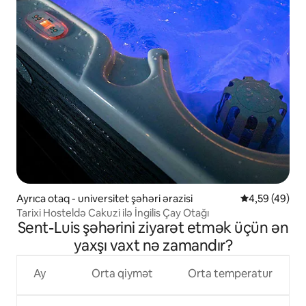
Ayrıca otaq - universitet şəhəri ərazisi
Ortalama reyt
4,59 (49)
Tarixi Hosteldə Cakuzi ilə İngilis Çay Otağı
Sent-Luis şəhərini ziyarət etmək üçün ən
yaxşı vaxt nə zamandır?
Ay
Orta qiymət
Orta temperatur