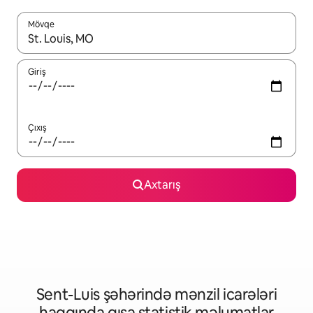
Mövqe
Nəticələr varsa, yuxarı və aşağı ox düymələri ilə naviqasiya edin,
Giriş
Çıxış
Axtarış
Sent-Luis şəhərində mənzil icarələri
haqqında qısa statistik məlumatlar