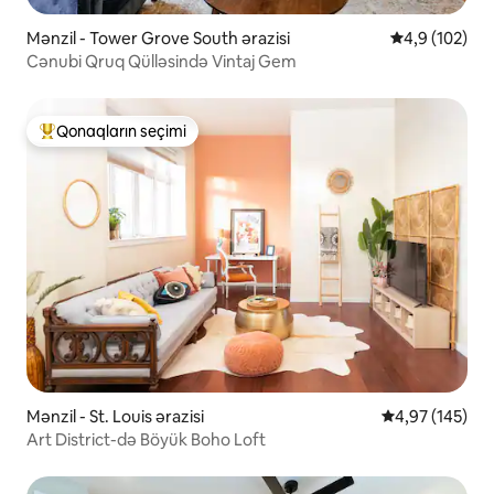
Mənzil - Tower Grove South ərazisi
Ortalama reyt
4,9 (102)
Cənubi Qruq Qülləsində Vintaj Gem
Qonaqların seçimi
Populyar "Qonaqların seçimi"
Mənzil - St. Louis ərazisi
Ortalama reyti
4,97 (145)
Art District-də Böyük Boho Loft