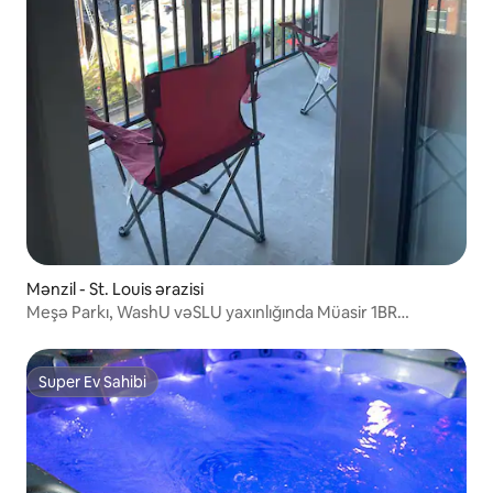
Mənzil - St. Louis ərazisi
Meşə Parkı, WashU vəSLU yaxınlığında Müasir 1BR
w/Balkon
Super Ev Sahibi
Super Ev Sahibi