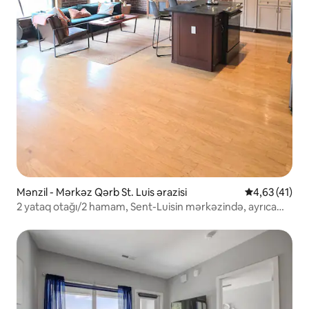
Mənzil - Mərkəz Qərb St. Luis ərazisi
Ortalama reyt
4,63 (41)
2 yataq otağı/2 hamam, Sent-Luisin mərkəzində, ayrıca
eyvan