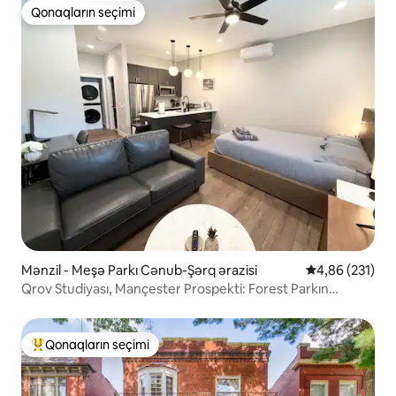
Qonaqların seçimi
Qonaqların seçimi
Mənzil - Meşə Parkı Cənub-Şərq ərazisi
Ortalama reyti
4,86 (231)
Qrov Studiyası, Mançester Prospekti: Forest Parkın
yaxınlığında
Qonaqların seçimi
Populyar "Qonaqların seçimi"