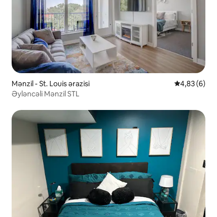
Mənzil - St. Louis ərazisi
Ortalama rey
4,83 (6)
Əyləncəli Mənzil STL