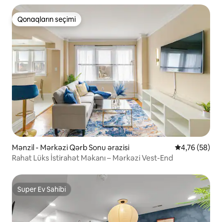
Qonaqların seçimi
Qonaqların seçimi
Mənzil - Mərkəzi Qərb Sonu ərazisi
Ortalama reyt
4,76 (58)
Rahat Lüks İstirahət Məkanı – Mərkəzi Vest-End
Super Ev Sahibi
Super Ev Sahibi