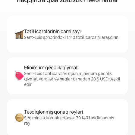
Tətil icarələrinin cəmi sayı
Sent-Luis şəhərindəki 1.110 tətil icarəsini araşdırın
Minimum gecəlik qiymət
Sent-Luis tətil icarələri üçün minimum gecəlik
qiymət vergilər və haqlar olmadan 20 $ USD təşkil
edir
Təsdiqlənmiş qonaq rəyləri
Seçiminizə kömək edəcək 79.140 təsdiqlənmiş
rəy