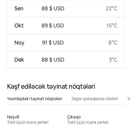
Sen
88 $ USD
22°C
Okt
89 $ USD
15°C
Noy
91 $ USD
8°C
Dek
88 $ USD
3°C
Kəşf ediləcək təyinat nöqtələri
Yaxınlıqdakı təyinat nöqtələri
Digər qonaqlama növləri
Ya
Neşvill
Çikaqo
Tətil üçün icarə yerləri
Tətil üçün icarə yerləri