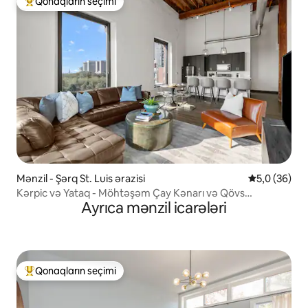
Qonaqların seçimi
Populyar "Qonaqların seçimi"
Mənzil - Şərq St. Luis ərazisi
Ortalama rey
5,0 (36)
Kərpic və Yataq - Möhtəşəm Çay Kənarı və Qövs
Ayrıca mənzil icarələri
Görünüşləri
Qonaqların seçimi
Populyar "Qonaqların seçimi"